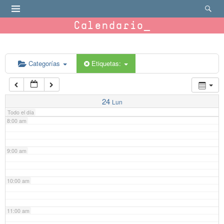
4:00 am
Calendario
5:00 am
6:00 am
Categorías
Etiquetas:
7:00 am
24
Lun
Todo el día
8:00 am
9:00 am
10:00 am
11:00 am