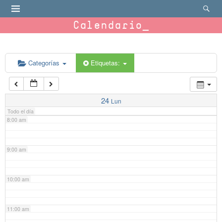
4:00 am
Calendario
5:00 am
6:00 am
Categorías
Etiquetas:
7:00 am
24
Lun
Todo el día
8:00 am
9:00 am
10:00 am
11:00 am