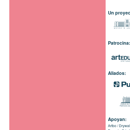
Un proyec
Patrocina
Aliados:
Apoyan:
Artbo
Drywal