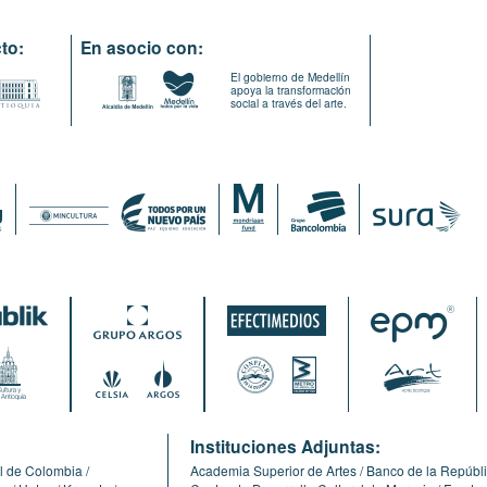
to:
En asocio con:
El gobierno de Medellín
apoya la transformación
social a través del arte.
:
Instituciones Adjuntas:
l de Colombia
Academia Superior de Artes
Banco de la Repúbl