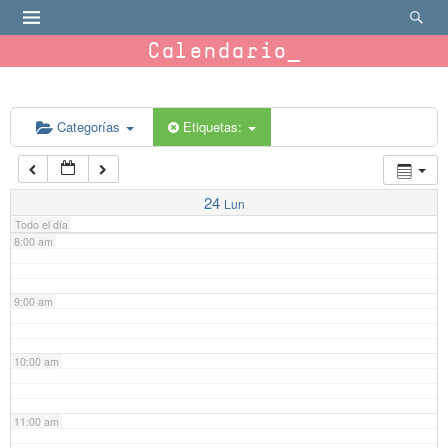
4:00 am
Calendario
5:00 am
6:00 am
Categorías
Etiquetas:
7:00 am
24
Lun
Todo el día
8:00 am
9:00 am
10:00 am
11:00 am