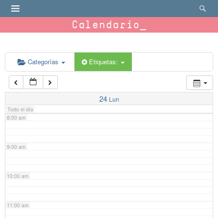
4:00 am
Calendario
5:00 am
6:00 am
Categorías
Etiquetas:
7:00 am
24
Lun
Todo el día
8:00 am
9:00 am
10:00 am
11:00 am