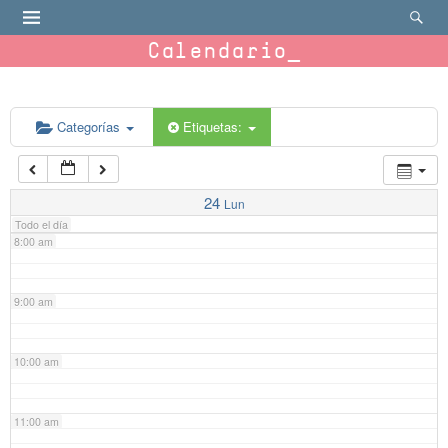
4:00 am
Calendario
5:00 am
6:00 am
Categorías
Etiquetas:
7:00 am
24
Lun
Todo el día
8:00 am
9:00 am
10:00 am
11:00 am