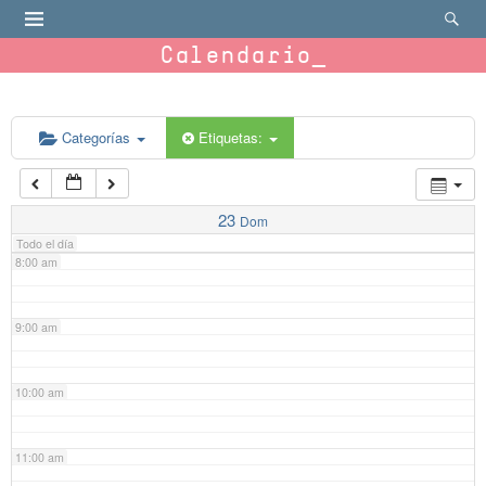
4:00 am
Calendario
5:00 am
6:00 am
Categorías
Etiquetas:
7:00 am
23
Dom
Todo el día
8:00 am
9:00 am
10:00 am
11:00 am