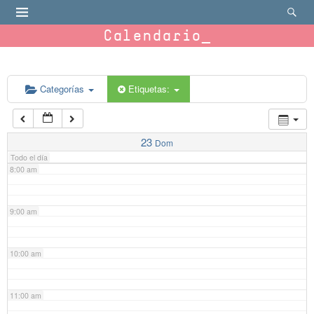
4:00 am
Calendario
5:00 am
6:00 am
Categorías
Etiquetas:
7:00 am
23
Dom
Todo el día
8:00 am
9:00 am
10:00 am
11:00 am