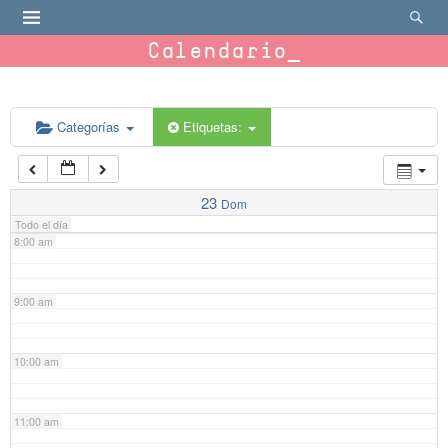
4:00 am
Calendario
5:00 am
6:00 am
Categorías
Etiquetas:
7:00 am
23
Dom
Todo el día
8:00 am
9:00 am
10:00 am
11:00 am