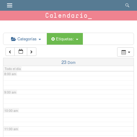
4:00 am
Calendario
5:00 am
6:00 am
Categorías
Etiquetas:
7:00 am
23
Dom
Todo el día
8:00 am
9:00 am
10:00 am
11:00 am