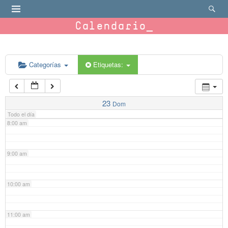
4:00 am
Calendario
5:00 am
6:00 am
Categorías
Etiquetas:
7:00 am
23
Dom
Todo el día
8:00 am
9:00 am
10:00 am
11:00 am