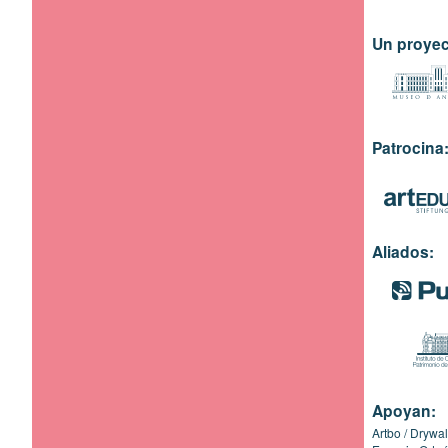
Un proyec
Patrocina
Aliados:
Apoyan:
Artbo
Drywal