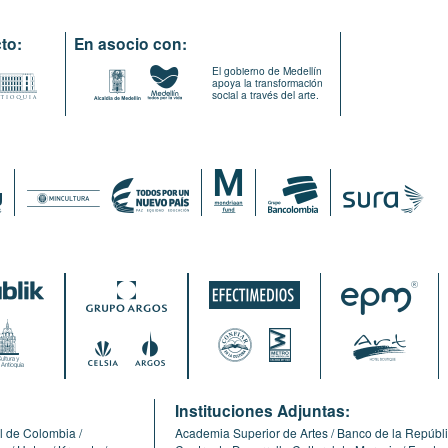
to:
En asocio con:
El gobierno de Medellín
apoya la transformación
social a través del arte.
:
Instituciones Adjuntas:
l de Colombia
Academia Superior de Artes
Banco de la Repúbl