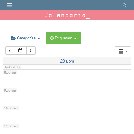
4:00 am
Calendario
5:00 am
6:00 am
Categorías
Etiquetas:
7:00 am
23
Dom
Todo el día
8:00 am
9:00 am
10:00 am
11:00 am