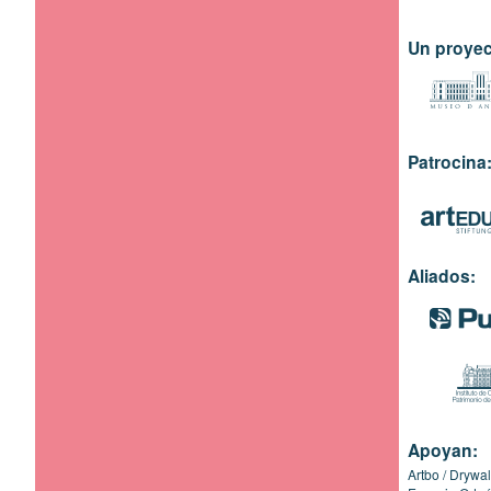
Un proyec
Patrocina
Aliados:
Apoyan:
Artbo
Drywal