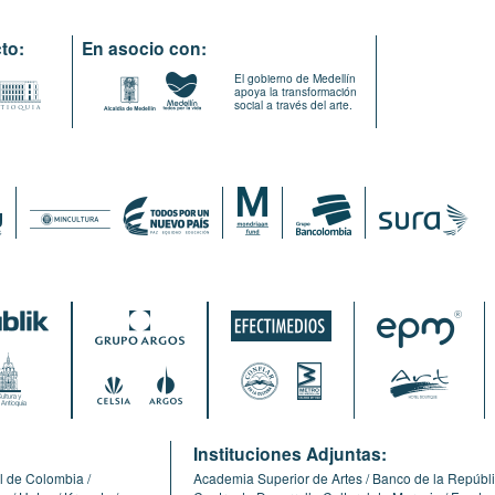
to:
En asocio con:
El gobierno de Medellín
apoya la transformación
social a través del arte.
:
Instituciones Adjuntas:
l de Colombia
Academia Superior de Artes
Banco de la Repúbl