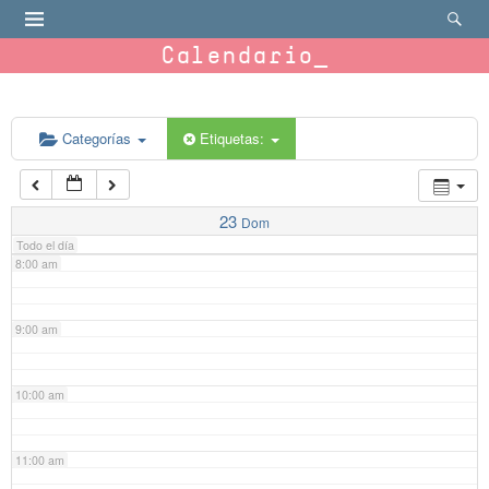
4:00 am
Calendario
5:00 am
6:00 am
Categorías
Etiquetas:
7:00 am
23
Dom
Todo el día
8:00 am
9:00 am
10:00 am
11:00 am