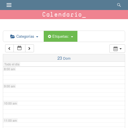
4:00 am
Calendario
5:00 am
6:00 am
Categorías
Etiquetas:
7:00 am
23
Dom
Todo el día
8:00 am
9:00 am
10:00 am
11:00 am