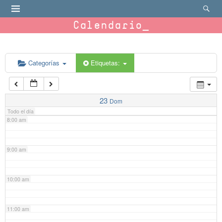
4:00 am
Calendario
5:00 am
6:00 am
Categorías
Etiquetas:
7:00 am
23
Dom
Todo el día
8:00 am
9:00 am
10:00 am
11:00 am