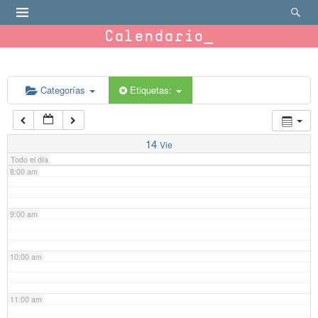
4:00 am
Calendario
5:00 am
6:00 am
Categorías
Etiquetas:
7:00 am
14
Vie
Todo el día
8:00 am
9:00 am
10:00 am
11:00 am