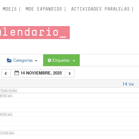
3:00 am
MDE15
MDE EXPANDIDO
ACTIVIDADES PARALELAS
4:00 am
alendario
5:00 am
6:00 am
Categorías
Etiquetas:
14 NOVIEMBRE, 2025
7:00 am
14
Vie
Todo el día
8:00 am
9:00 am
10:00 am