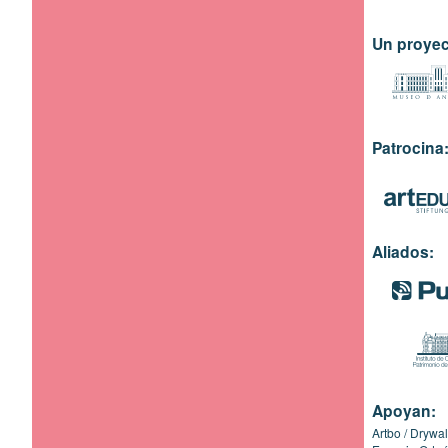
Un proyec
Patrocina
Aliados:
Apoyan:
Artbo
Drywal