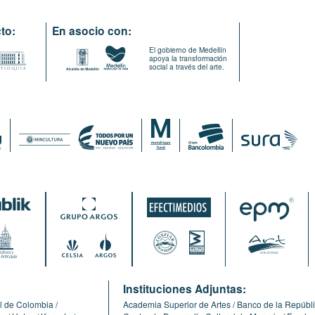
to:
En asocio con:
El gobierno de Medellín
apoya la transformación
social a través del arte.
:
Instituciones Adjuntas:
l de Colombia
Academia Superior de Artes
Banco de la Repúbl