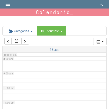
4:00 am
Calendario
5:00 am
6:00 am
Categorías
Etiquetas:
7:00 am
13
Jue
Todo el día
8:00 am
9:00 am
10:00 am
11:00 am