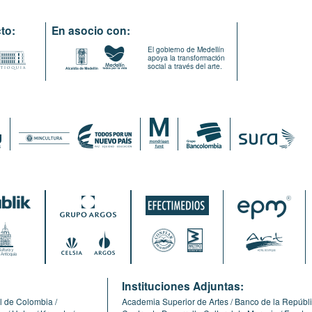
to:
En asocio con:
El gobierno de Medellín
apoya la transformación
social a través del arte.
:
Instituciones Adjuntas:
l de Colombia
Academia Superior de Artes
Banco de la Repúbl