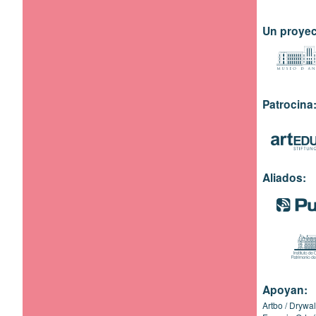
Un proyec
Patrocina
Aliados:
Apoyan:
Artbo
Drywal