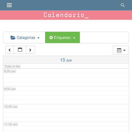
4:00 am
Calendario
5:00 am
6:00 am
Categorías
Etiquetas:
7:00 am
13
Jue
Todo el día
8:00 am
9:00 am
10:00 am
11:00 am