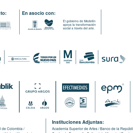
to:
En asocio con:
El gobierno de Medellín
apoya la transformación
social a través del arte.
:
Instituciones Adjuntas:
l de Colombia
Academia Superior de Artes
Banco de la Repúbl