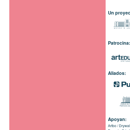
Un proyec
Patrocina
Aliados:
Apoyan:
Artbo
Drywal