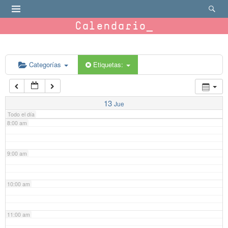
4:00 am
Calendario
5:00 am
6:00 am
Categorías
Etiquetas:
7:00 am
13
Jue
Todo el día
8:00 am
9:00 am
10:00 am
11:00 am