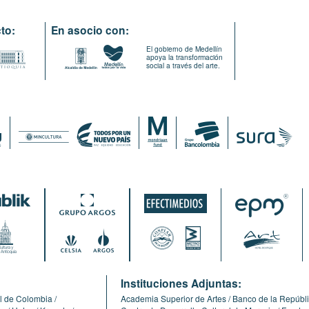
to:
En asocio con:
El gobierno de Medellín
apoya la transformación
social a través del arte.
:
Instituciones Adjuntas:
l de Colombia
Academia Superior de Artes
Banco de la Repúbl