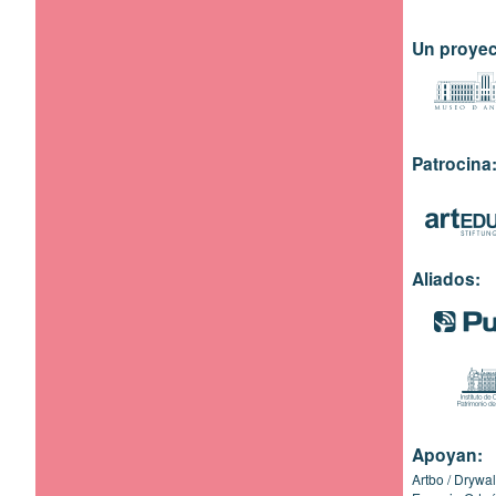
Un proyec
Patrocina
Aliados:
Apoyan:
Artbo
Drywal