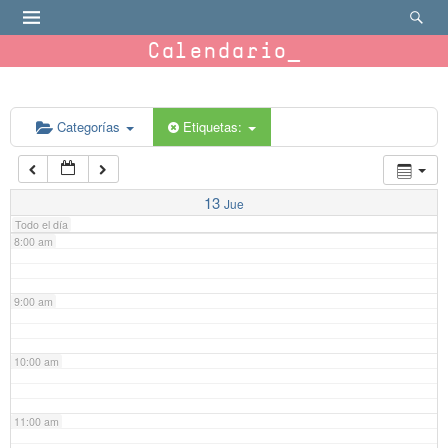
4:00 am
Calendario
5:00 am
6:00 am
Categorías
Etiquetas:
7:00 am
13
Jue
Todo el día
8:00 am
9:00 am
10:00 am
11:00 am