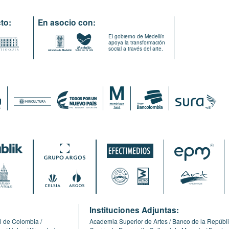
to:
En asocio con:
El gobierno de Medellín
apoya la transformación
social a través del arte.
:
Instituciones Adjuntas:
l de Colombia
Academia Superior de Artes
Banco de la Repúbl