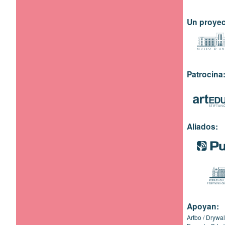
Un proyec
Patrocina
Aliados:
Apoyan:
Artbo
Drywal