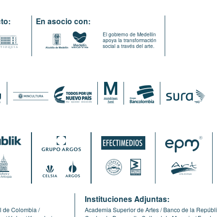
to:
En asocio con:
El gobierno de Medellín
apoya la transformación
social a través del arte.
:
Instituciones Adjuntas:
l de Colombia
Academia Superior de Artes
Banco de la Repúbl