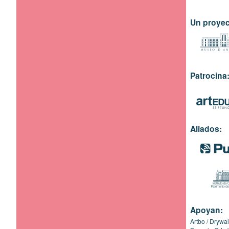
Un proyec
Patrocina
Aliados:
Apoyan:
Artbo
Drywal