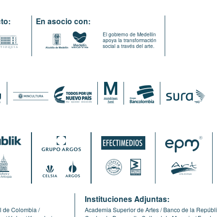
to:
En asocio con:
El gobierno de Medellín
apoya la transformación
social a través del arte.
:
Instituciones Adjuntas:
l de Colombia
Academia Superior de Artes
Banco de la Repúbl