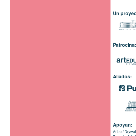
Un proyec
Patrocina
Aliados:
Apoyan:
Artbo
Drywal