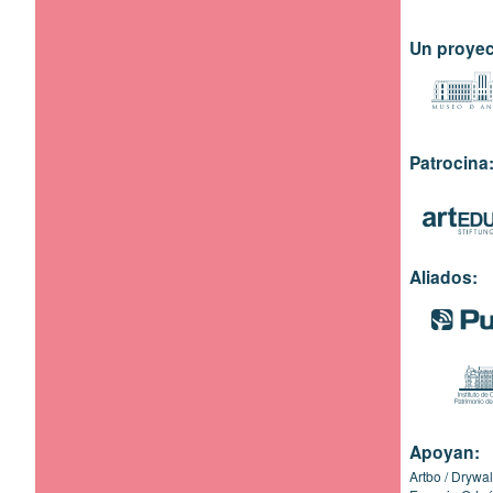
Un proyec
Patrocina
Aliados:
Apoyan:
Artbo
Drywal