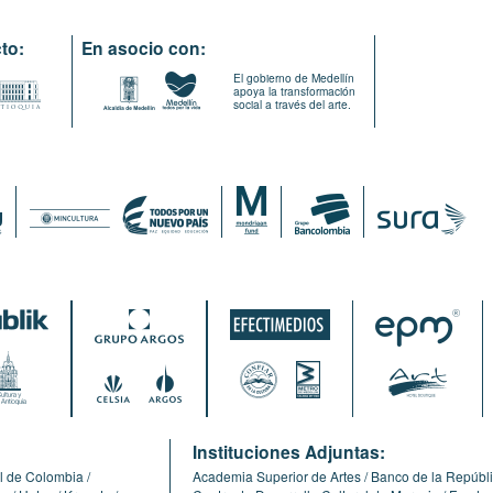
to:
En asocio con:
El gobierno de Medellín
apoya la transformación
social a través del arte.
:
Instituciones Adjuntas:
l de Colombia
Academia Superior de Artes
Banco de la Repúbl