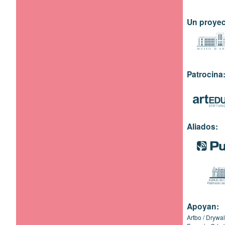
Un proyec
Patrocina
Aliados:
Apoyan:
Artbo
Drywal