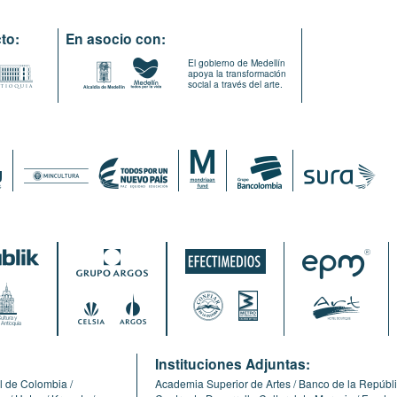
to:
En asocio con:
El gobierno de Medellín
apoya la transformación
social a través del arte.
:
Instituciones Adjuntas:
l de Colombia
Academia Superior de Artes
Banco de la Repúbl