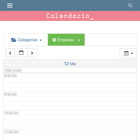
4:00 am
Calendario
5:00 am
6:00 am
Categorías
Etiquetas:
7:00 am
12
Mié
Todo el día
8:00 am
9:00 am
10:00 am
11:00 am