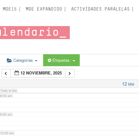
3:00 am
MDE15
MDE EXPANDIDO
ACTIVIDADES PARALELAS
4:00 am
alendario
5:00 am
6:00 am
Categorías
Etiquetas:
12 NOVIEMBRE, 2025
7:00 am
12
Mié
Todo el día
8:00 am
9:00 am
10:00 am