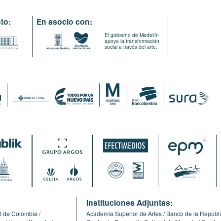
to:
En asocio con:
El gobierno de Medellín
apoya la transformación
social a través del arte.
:
Instituciones Adjuntas:
l de Colombia
Academia Superior de Artes
Banco de la Repúbl