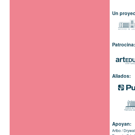
Un proyec
Patrocina
Aliados:
Apoyan:
Artbo
Drywal