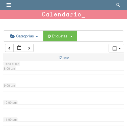
4:00 am
Calendario
5:00 am
6:00 am
Categorías
Etiquetas:
7:00 am
12
Mié
Todo el día
8:00 am
9:00 am
10:00 am
11:00 am