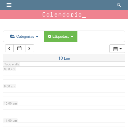
4:00 am
Calendario
5:00 am
6:00 am
Categorías
Etiquetas:
7:00 am
10
Lun
Todo el día
8:00 am
9:00 am
10:00 am
11:00 am