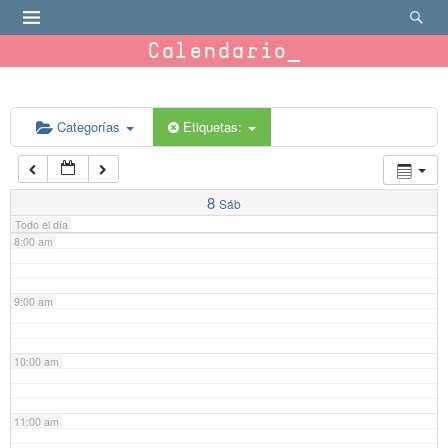
4:00 am
Calendario
5:00 am
6:00 am
Categorías
Etiquetas:
7:00 am
8
Sáb
Todo el día
8:00 am
9:00 am
10:00 am
11:00 am