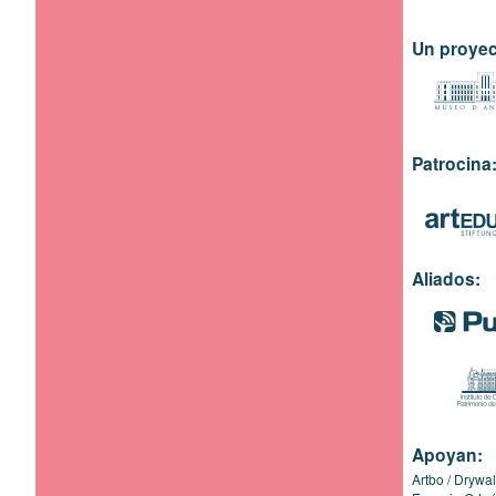
Un proyec
Patrocina
Aliados:
Apoyan:
Artbo
Drywal