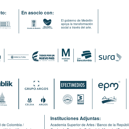
to:
En asocio con:
El gobierno de Medellín
apoya la transformación
social a través del arte.
:
Instituciones Adjuntas:
l de Colombia
Academia Superior de Artes
Banco de la Repúbl