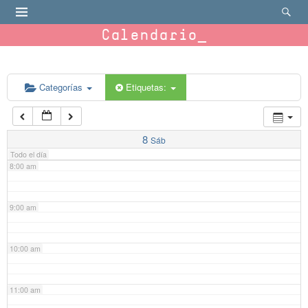
4:00 am
Calendario
5:00 am
6:00 am
Categorías
Etiquetas:
7:00 am
8
Sáb
Todo el día
8:00 am
9:00 am
10:00 am
11:00 am