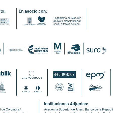
to:
En asocio con:
El gobierno de Medellín
apoya la transformación
social a través del arte.
:
Instituciones Adjuntas:
l de Colombia
Academia Superior de Artes
Banco de la Repúbl