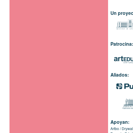
Un proyec
Patrocina
Aliados:
Apoyan:
Artbo
Drywal