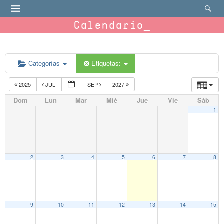
Calendario
Categorías
Etiquetas:
2025
JUL
SEP
2027
Dom
Lun
Mar
Mié
Jue
Vie
Sáb
1
2
3
4
5
6
7
8
9
10
11
12
13
14
15