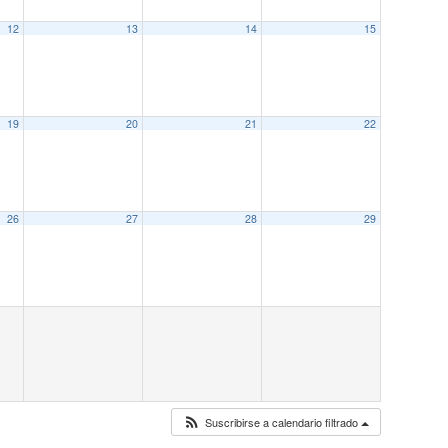
12
13
14
15
19
20
21
22
26
27
28
29
Suscribirse a calendario filtrado