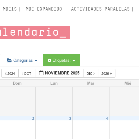
MDE15
MDE EXPANDIDO
ACTIVIDADES PARALELAS
alendario
Categorías
Etiquetas:
NOVIEMBRE 2025
2024
OCT
DIC
2026
Dom
Lun
Mar
Mié
2
3
4