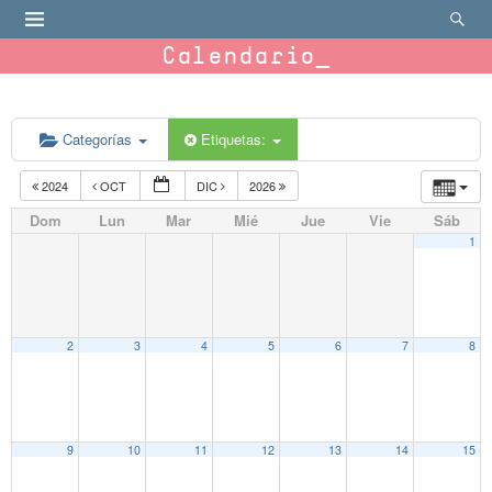
Calendario
Categorías
Etiquetas:
2024
OCT
DIC
2026
Dom
Lun
Mar
Mié
Jue
Vie
Sáb
1
2
3
4
5
6
7
8
9
10
11
12
13
14
15