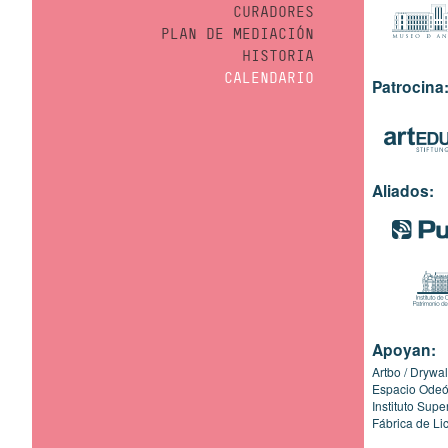
CURADORES
PLAN DE MEDIACIÓN
HISTORIA
CALENDARIO
Patrocina
Aliados:
Apoyan:
Artbo
Drywal
Espacio Ode
Instituto Sup
Fábrica de Li