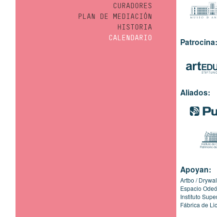
CURADORES
PLAN DE MEDIACIÓN
HISTORIA
CALENDARIO
Patrocina
Aliados:
Apoyan:
Artbo
Drywal
Espacio Ode
Instituto Sup
Fábrica de Li