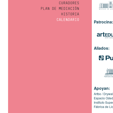
CURADORES
PLAN DE MEDIACIÓN
HISTORIA
CALENDARIO
Patrocina
Aliados:
Apoyan:
Artbo
Drywal
Espacio Ode
Instituto Sup
Fábrica de Li