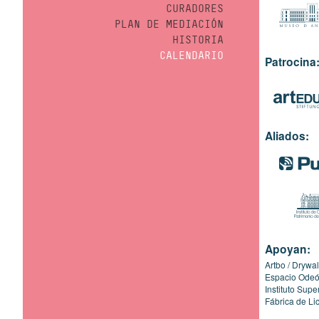
CURADORES
PLAN DE MEDIACIÓN
HISTORIA
CALENDARIO
Patrocina
Aliados:
Apoyan:
Artbo
Drywal
Espacio Ode
Instituto Sup
Fábrica de Li