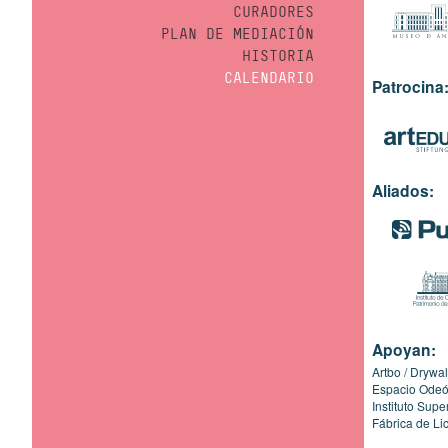
CURADORES
PLAN DE MEDIACIÓN
HISTORIA
CALENDARIO
Patrocina
Aliados:
Apoyan:
Artbo
Drywal
Espacio Ode
Instituto Sup
Fábrica de Li