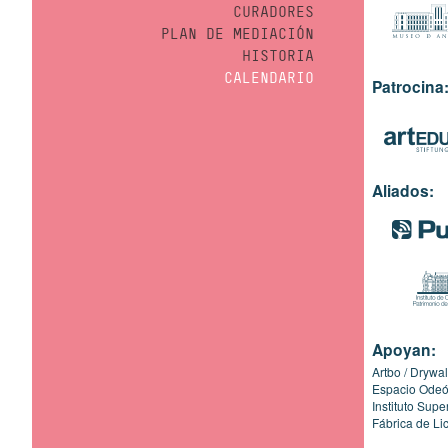
CURADORES
PLAN DE MEDIACIÓN
HISTORIA
CALENDARIO
Patrocina
Aliados:
Apoyan:
Artbo
Drywal
Espacio Ode
Instituto Sup
Fábrica de Li