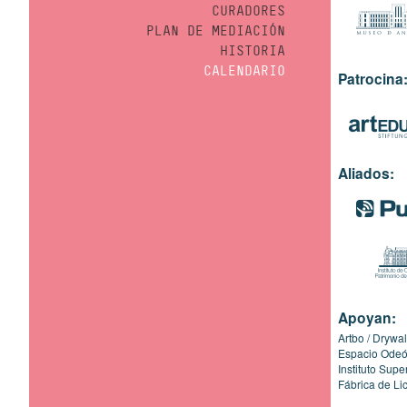
CURADORES
PLAN DE MEDIACIÓN
HISTORIA
CALENDARIO
Patrocina
Aliados:
Apoyan:
Artbo
Drywal
Espacio Ode
Instituto Sup
Fábrica de Li