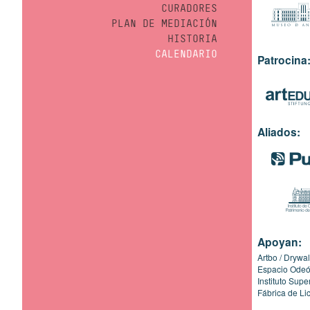
CURADORES
PLAN DE MEDIACIÓN
HISTORIA
CALENDARIO
Patrocina
Aliados:
Apoyan:
Artbo
Drywal
Espacio Ode
Instituto Sup
Fábrica de Li